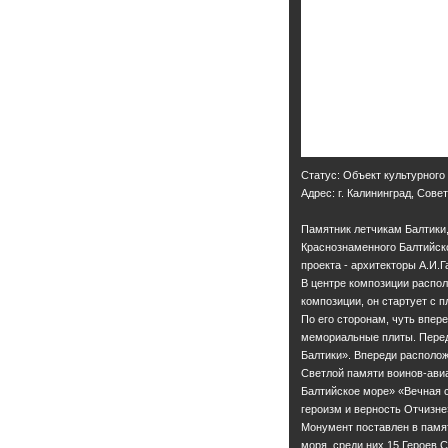
Статус: Объект культурного
Адрес: г. Калининград, Сове
Памятник летчикам Балтики
Краснознаменного Балтийско
проекта - архитекторы А.И.Г
В центре композиции распол
композиции, он стартует с 
По его сторонам, чуть впер
мемориальные плиты. Перед
Балтики». Впереди располо
Светлой памяти воинов-авиа
Балтийское море» «Вечная 
героизм и верность Отчизне
Монумент поставлен в памят
моря, среди них 15 Героев 