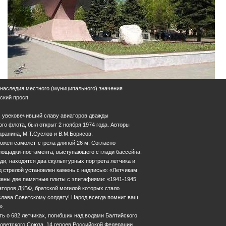
 наследия местного (муниципального) значения
тский просп.
, увековечивший славу авиаторов дважды
го флота, был открыт 2 ноября 1974 года. Авторы
аранина, М.Т.Суслов и В.М.Борисов.
ожен самолет-стрела длиной 26 м. Согласно
площадки-постамента, выступающего с глади бассейна.
еди, находятся два скульптурных портрета летчика и
 стрелой установлен камень с надписью: «Летчикам
жены две памятные плиты с эпитафиями: «1941-1945
торов ДКБФ, братской могилой которых стало
слава Советскому солдату! Народ всегда помнит ваш
».
ь о 682 летчиках, погибших над водами Балтийского
Советского Союза, 14 героев Российской Федерации.