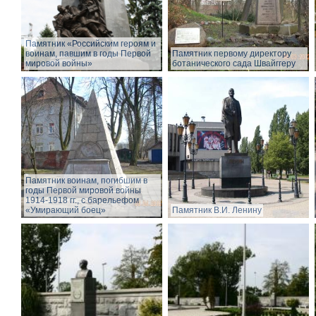
Памятник «Российским героям и
воинам, павшим в годы Первой
Памятник первому директору
мировой войны»
ботанического сада Швайггеру
Памятник воинам, погибшим в
годы Первой мировой войны
1914-1918 гг., с барельефом
«Умирающий боец»
Памятник В.И. Ленину