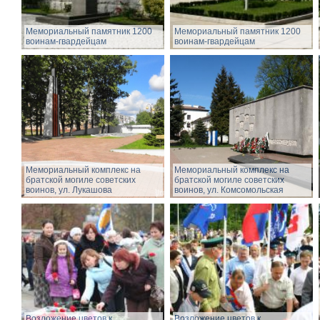
Мемориальный памятник 1200
Мемориальный памятник 1200
воинам-гвардейцам
воинам-гвардейцам
Мемориальный комплекс на
Мемориальный комплекс на
братской могиле советских
братской могиле советских
воинов, ул. Лукашова
воинов, ул. Комсомольская
Возложение цветов к
Возложение цветов к