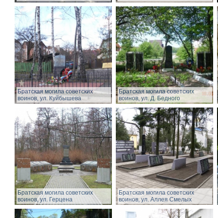
Братская могила советских
Братская могила советских
воинов, ул. Куйбышева
воинов, ул. Д. Бедного
Братская могила советских
Братская могила советских
воинов, ул. Герцена
воинов, ул. Аллея Смелых