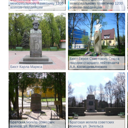
мемориальному памятнику 1200
мемориальному памятнику 1200
воинам-гвардейцам
воинам-гвардейцам
Бюст Героя Советского Союза
гвардии старшего лейтенанта
Бюст Карла Маркса
А.А. Космодемьянского
Братская могила советских
Братская могила советских
воинов, ул. Ялтинская
воинов, ул. Энгельса