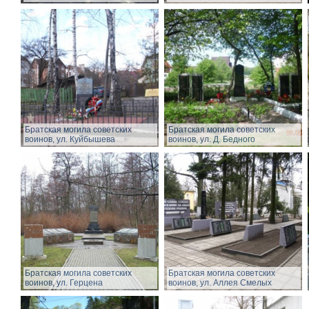
Братская могила советских
Братская могила советских
воинов, ул. Куйбышева
воинов, ул. Д. Бедного
Братская могила советских
Братская могила советских
воинов, ул. Герцена
воинов, ул. Аллея Смелых