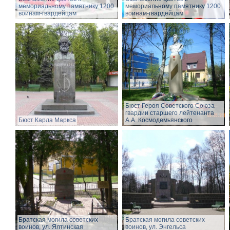
мемориальному памятнику 1200
мемориальному памятнику 1200
воинам-гвардейцам
воинам-гвардейцам
Бюст Героя Советского Союза
гвардии старшего лейтенанта
Бюст Карла Маркса
А.А. Космодемьянского
Братская могила советских
Братская могила советских
воинов, ул. Ялтинская
воинов, ул. Энгельса