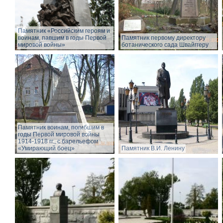
Памятник «Российским героям и
воинам, павшим в годы Первой
Памятник первому директору
мировой войны»
ботанического сада Швайггеру
Памятник воинам, погибшим в
годы Первой мировой войны
1914-1918 гг., с барельефом
«Умирающий боец»
Памятник В.И. Ленину