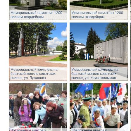
Мемориальный памятник 1200
Мемориальный памятник 1200
воинам-гвардейцам
воинам-гвардейцам
Мемориальный комплекс на
Мемориальный комплекс на
братской могиле советских
братской могиле советских
воинов, ул. Лукашова
воинов, ул. Комсомольская
Возложение цветов к
Возложение цветов к