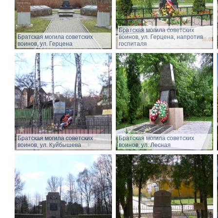
Братская могила советских
Братская могила советских
воинов, ул. Герцена, напротив
воинов, ул. Герцена
госпиталя
Братская могила советских
Братская могила советских
воинов, ул. Куйбышева
воинов, ул. Лесная