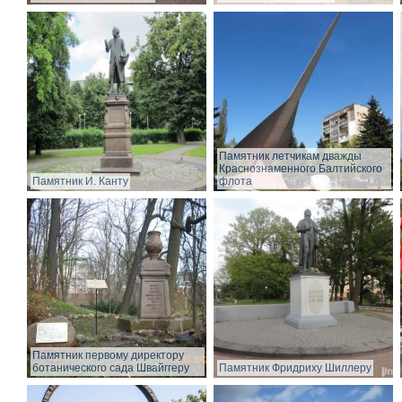
Памятник летчикам дважды
Краснознаменного Балтийского
Памятник И. Канту
флота
Памятник первому директору
ботанического сада Швайггеру
Памятник Фридриху Шиллеру