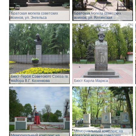
Братская могила советских
Братская могила советских
воинов, ул. Энгельса
воинов, ул. Ялтинская
Бюст Героя Советского Союза гв.
майора В.Г. Козенкова
Бюст Карла Маркса
Мемориальный комплекс на
Мемориальный комплекс на
братской могиле советских