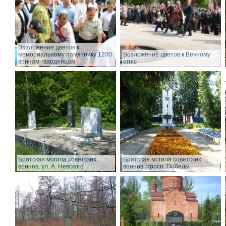
Возложение цветов к
мемориальному памятнику 1200
Возложение цветов к Вечному
воинам-гвардейцам
огню
Братская могила советских
Братская могила советских
воинов, ул. А. Невского
воинов, просп. Победы