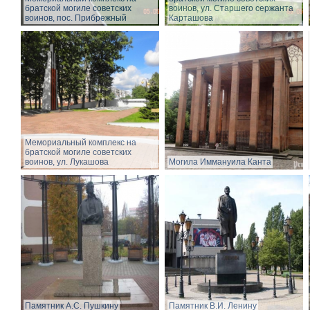
братской могиле советских
воинов, ул. Старшего сержанта
воинов, пос. Прибрежный
Карташова
Мемориальный комплекс на
братской могиле советских
воинов, ул. Лукашова
Могила Иммануила Канта
Памятник А.С. Пушкину
Памятник В.И. Ленину