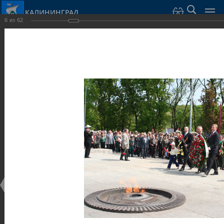
КАЛИНИНГРАД
6
из
62
Город Калининград
›
Город
›
Фотогалерея
›
Достопримечательности
›
Скульптуры и мемориалы
Достопримечательности
Скульптуры и мемориалы
25.02.2014