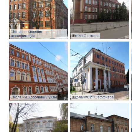
Школа повышения
квалификации
Школа Оттокара
Школа им. Королевы Луизы
Школа им. И. Шеффнера