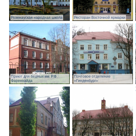
Розенауская народная школа
Ресторан Восточной ярмарки
Приют для бедных им. Р.Ф.
Почтовое отделение
Фаренхайда
«Гинденбург»