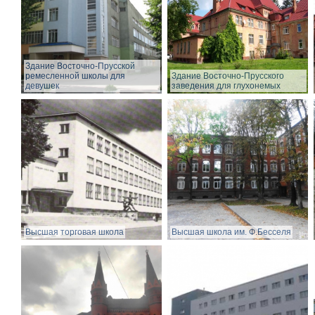
Здание Восточно-Прусской
ремесленной школы для
Здание Восточно-Прусского
девушек
заведения для глухонемых
Высшая торговая школа
Высшая школа им. Ф.Бесселя