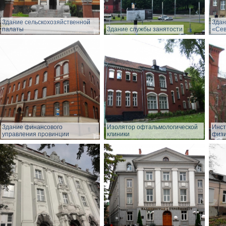
Здание сельскохозяйственной
Здан
палаты
Здание службы занятости
«Сев
Здание финансового
Изолятор офтальмологической
Инст
управления провинции
клиники
физи