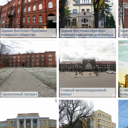
Здание Восточно-Прусского
Здание Восточно-прусского
Здан
пожарного общества
учебного заведения для слепых
«Кун
Главный железнодорожный
Комп
Гарнизонный лазарет
вокзал
боль