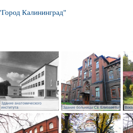
"Город Калининград"
Здание анатомического
института
Здание больницы Св. Елизаветы
Вокз