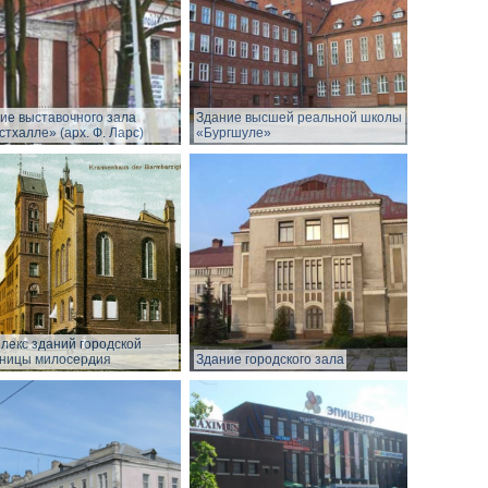
ие выставочного зала
Здание высшей реальной школы
стхалле» (арх. Ф. Ларс)
«Бургшуле»
лекс зданий городской
ницы милосердия
Здание городского зала