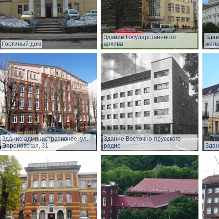
Здание Государственного
Здан
Гостиный дом
архива
желе
Здание административное, ул.
Здание Восточно-прусского
Эпроновская, 31
радио
Здан