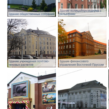
Здание полицайпрезидиума с
Здание общественных собраний
рельефами
Здание учреждения почтово-
Здание финансового
чековых расчетов
управления Восточной Пруссии