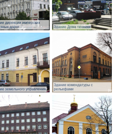
ие дирекции имперских
зных дорог
Здание Дома техники
Здание комендатуры с
ие земельного управления
рельефами