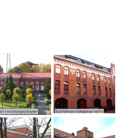
ал «Холландербаум»
Восточная пожарная часть