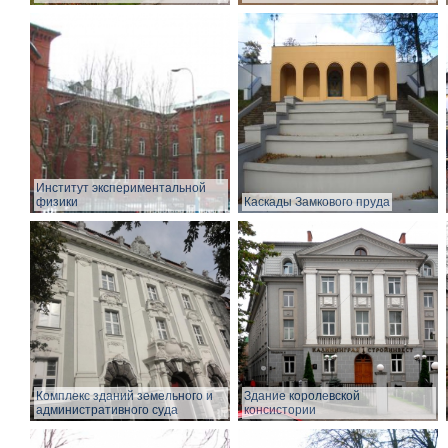
Институт экспериментальной
физики
Каскады Замкового пруда
Комплекс зданий земельного и
Здание королевской
административного суда
консистории