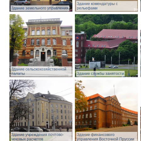
Здание комендатуры с
Здание земельного управления
рельефами
Здание сельскохозяйственной
палаты
Здание службы занятости
Здание учреждения почтово-
Здание финансового
чековых расчетов
управления Восточной Пруссии