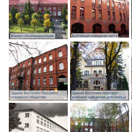
Вокзал «Холландербаум»
Восточная пожарная часть
Здание Восточно-Прусского
Здание Восточно-прусского
пожарного общества
учебного заведения для слепых