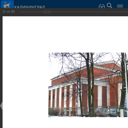
КАЛИНИНГРАД
11
из
89
Город Калининград
›
Город
›
Фотогалерея
›
Достопримечательности
›
Общественные здания и сооружения
Достопримечательности
Общественные здания и сооружения
25.02.2014