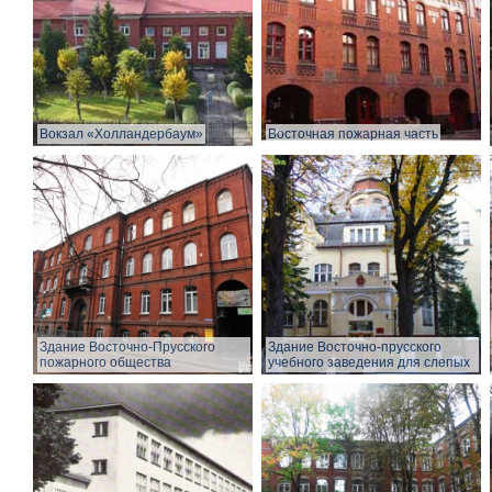
Вокзал «Холландербаум»
Восточная пожарная часть
Здание Восточно-Прусского
Здание Восточно-прусского
пожарного общества
учебного заведения для слепых