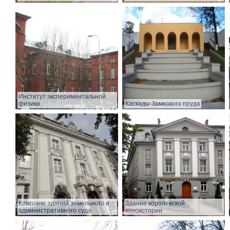
Институт экспериментальной
физики
Каскады Замкового пруда
Комплекс зданий земельного и
Здание королевской
административного суда
консистории