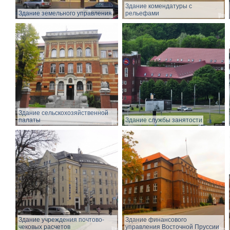
Здание комендатуры с
Здание земельного управления
рельефами
Здание сельскохозяйственной
палаты
Здание службы занятости
Здание учреждения почтово-
Здание финансового
чековых расчетов
управления Восточной Пруссии