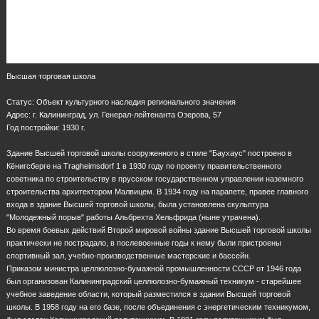
Высшая торговая школа
Статус: Объект культурного наследия регионального значения
Адрес: г. Калининград, ул. Генерал-лейтенанта Озерова, 57
Год постройки: 1930 г.
Здание Высшей торговой школы сооруженного в стиле "Баухаус" построено в
Кёнигсберге на Tragheimsdorf 1 в 1930 году по проекту правительственного
советника по строительству в прусском государственном управлении наземного
строительства архитектором Малвицем. В 1934 году на парапете, правее главного
входа в здание Высшей торговой школы, была установлена скульптура
"Молодежный порыв" работы Альбрехта Хельфрида (ныне утрачена).
Во время боевых действий Второй мировой войны здание Высшей торговой школы
практически не пострадало, в послевоенные годы к нему были пристроены
спортивный зал, учебно-производственные мастерские и бассейн.
Приказом министра целлюлозно-бумажной промышленности СССР от 1946 года
был организован Калининградский целлюлозно-бумажный техникум - старейшее
учебное заведение области, который разместился в здании Высшей торговой
школы. В 1958 году на его базе, после объединения с энергетическим техникумом,