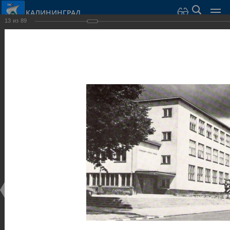
КАЛИНИНГРАД
13
из
89
Город Калининград
›
Город
›
Фотогалерея
›
Достопримечательности
›
Общественные здания и сооружения
Достопримечательности
Общественные здания и сооружения
25.02.2014