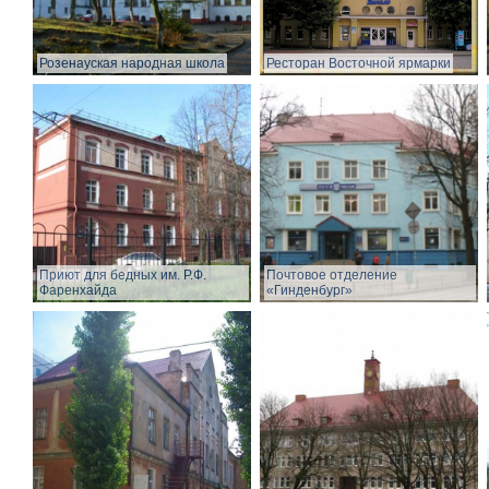
Розенауская народная школа
Ресторан Восточной ярмарки
Приют для бедных им. Р.Ф.
Почтовое отделение
Фаренхайда
«Гинденбург»