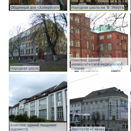
Общинный дом «Хаберберг»
Народная школа им. Ф. Эберта
Комплекс зданий
университетской медицинской
Народная школа
клиники
Комплекс зданий Академии
художеств
Кинотеатр «Скала»