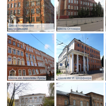
Школа повышения
квалификации
Школа Оттокара
Школа им. Королевы Луизы
Школа им. И. Шеффнера