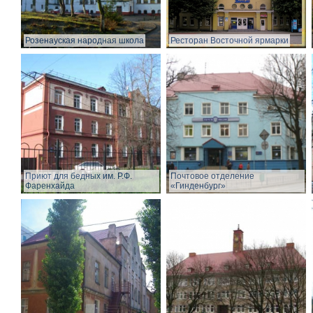
Розенауская народная школа
Ресторан Восточной ярмарки
Приют для бедных им. Р.Ф.
Почтовое отделение
Фаренхайда
«Гинденбург»