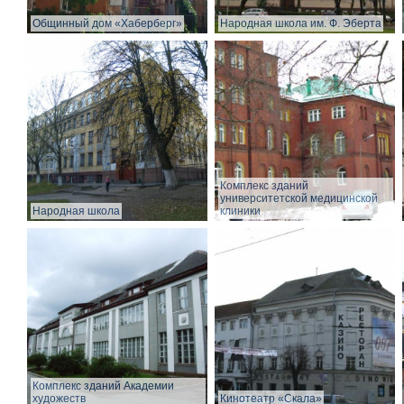
Общинный дом «Хаберберг»
Народная школа им. Ф. Эберта
Комплекс зданий
университетской медицинской
Народная школа
клиники
Комплекс зданий Академии
художеств
Кинотеатр «Скала»