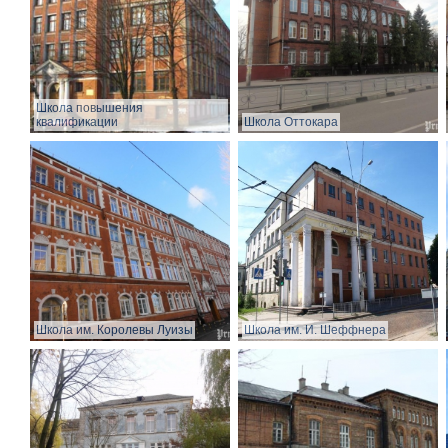
Школа повышения
квалификации
Школа Оттокара
Школа им. Королевы Луизы
Школа им. И. Шеффнера