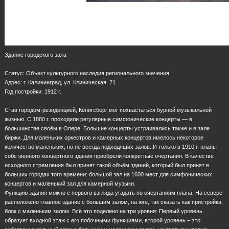
Здание городского зала
Статус: Объект культурного наследия регионального значения
Адрес: г. Калининград, ул. Клиническая, 21
Год постройки: 1912 г.
Став городом-резиденцией, Кёнигсберг мог похвастаться бурной музыкальной
жизнью. С 1880 г. проходили регулярные симфонические концерты — в
большинстве своём в Опере. Большие концерты устраивались также и в зале
биржи. Для маленьких оркестров и камерных концертов имелось некоторое
количество маленьких, но не всегда подходящих залов. И только в 1910 г. планы
собственного концертного здания приобрели конкретные очертания. В качестве
исходного стремления был принят такой объём зданий, который был принят в
больших городах того времени: большой зал на 1600 мест для симфонических
концертов и маленький зал для камерной музыки.
Функцию здания можно с первого взгляда угадать по очертаниям плана: На севере
расположено главное здание с большим залом, на юге, так сказать как пристройка,
блок с маленьким залом. Всё это поделено на три уровня: Первый уровень
образует входной этаж с его побочными функциями, второй уровень – это