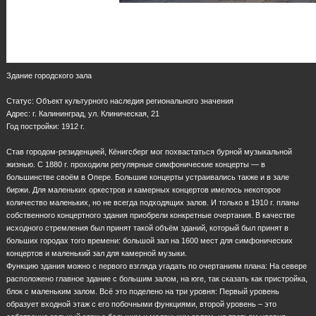
Здание городского зала
Статус: Объект культурного наследия регионального значения
Адрес: г. Калининград, ул. Клиническая, 21
Год постройки: 1912 г.
Став городом-резиденцией, Кёнигсберг мог похвастаться бурной музыкальной
жизнью. С 1880 г. проходили регулярные симфонические концерты — в
большинстве своём в Опере. Большие концерты устраивались также и в зале
биржи. Для маленьких оркестров и камерных концертов имелось некоторое
количество маленьких, но не всегда подходящих залов. И только в 1910 г. планы
собственного концертного здания приобрели конкретные очертания. В качестве
исходного стремления был принят такой объём зданий, который был принят в
больших городах того времени: большой зал на 1600 мест для симфонических
концертов и маленький зал для камерной музыки.
Функцию здания можно с первого взгляда угадать по очертаниям плана: На севере
расположено главное здание с большим залом, на юге, так сказать как пристройка,
блок с маленьким залом. Всё это поделено на три уровня: Первый уровень
образует входной этаж с его побочными функциями, второй уровень – это