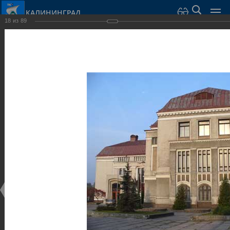
КАЛИНИНГРАД
18
из
89
Город Калининград
›
Город
›
Фотогалерея
›
Достопримечательности
›
Общественные здания и сооружения
Достопримечательности
Общественные здания и сооружения
25.02.2014