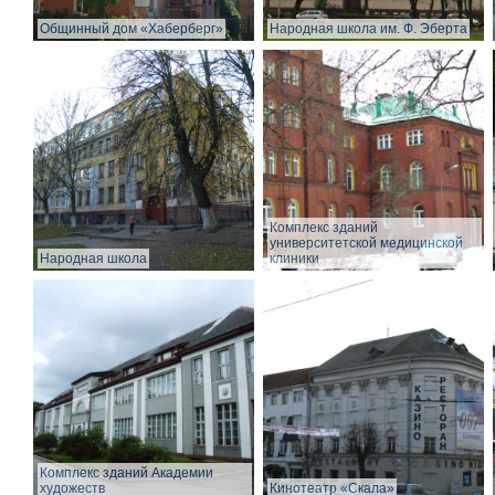
Общинный дом «Хаберберг»
Народная школа им. Ф. Эберта
Комплекс зданий
университетской медицинской
Народная школа
клиники
Комплекс зданий Академии
художеств
Кинотеатр «Скала»