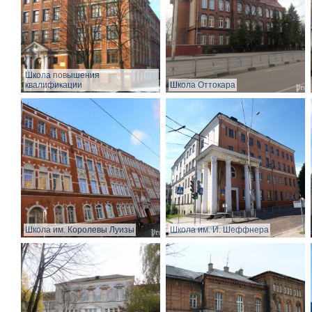
Школа повышения
квалификации
Школа Оттокара
Школа им. Королевы Луизы
Школа им. И. Шеффнера