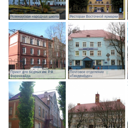
Розенауская народная школа
Ресторан Восточной ярмарки
Приют для бедных им. Р.Ф.
Почтовое отделение
Фаренхайда
«Гинденбург»