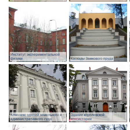
Институт экспериментальной
физики
Каскады Замкового пруда
Комплекс зданий земельного и
Здание королевской
административного суда
консистории