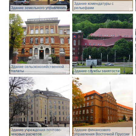
Здание комендатуры с
Здание земельного управления
рельефами
Здание сельскохозяйственной
палаты
Здание службы занятости
Здание учреждения почтово-
Здание финансового
чековых расчетов
управления Восточной Пруссии