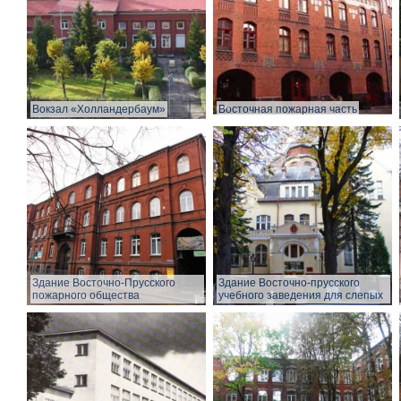
Вокзал «Холландербаум»
Восточная пожарная часть
Здание Восточно-Прусского
Здание Восточно-прусского
пожарного общества
учебного заведения для слепых