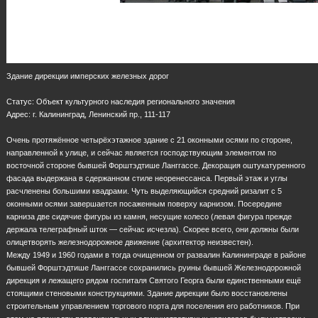
Здание дирекции имперских железных дорог
Статус: Объект культурного наследия регионального значения
Адрес: г. Калининград, Ленинский пр., 111-117
Очень протяжённое четырёхэтажное здание с 21 оконными осями по стороне,
направленной к улице, и сейчас является господствующим элементом по
восточной стороне бывшей Форштэдтише Ланггассе. Декорация оштукатуренного
фасада выдержана в сдержанном стиле неоренессанса. Первый этаж и углы
расчленены большими квадрами. Чуть выделяющийся средний ризалит с 5
оконными осями завершается посаженным поверху карнизом. Посередине
карниза две сидячие фигуры из камня, несущие колесо (левая фигура прежде
держала телеграфный шток — сейчас исчезла). Скорее всего, они должны были
олицетворять железнодорожное движение (архитектор неизвестен).
Между 1949 и 1960 годами в тогда очищенном от развалин Калининграде в районе
бывшей Форштэдтише Ланггассе сохранились руины бывшей Железнодорожной
дирекция и лежащего рядом госпиталя Святого Георга были единственными ещё
стоящими стеновыми конструкциями. Здание дирекции было восстановлены
строительным управлением торгового порта для поселения его работников. При