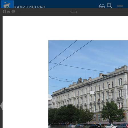
КАЛИНИНГРАД
23
из
89
Город Калининград
›
Город
›
Фотогалерея
›
Достопримечательности
›
Общественные здания и сооружения
Достопримечательности
Общественные здания и сооружения
25.02.2014