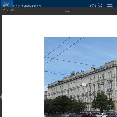
КАЛИНИНГРАД
23
из
89
Город Калининград
›
Город
›
Фотогалерея
›
Достопримечательности
›
Общественные здания и сооружения
Достопримечательности
Общественные здания и сооружения
25.02.2014