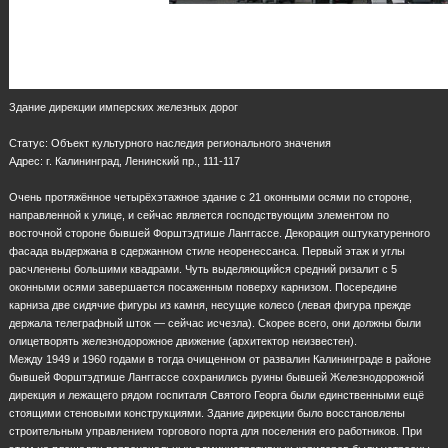
Здание дирекции имперских железных дорог
Статус: Объект культурного наследия регионального значения
Адрес: г. Калининград, Ленинский пр., 111-117
Очень протяжённое четырёхэтажное здание с 21 оконными осями по стороне,
направленной к улице, и сейчас является господствующим элементом по
восточной стороне бывшей Форштэдтише Ланггассе. Декорация оштукатуренного
фасада выдержана в сдержанном стиле неоренессанса. Первый этаж и углы
расчленены большими квадрами. Чуть выделяющийся средний ризалит с 5
оконными осями завершается посаженным поверху карнизом. Посередине
карниза две сидячие фигуры из камня, несущие колесо (левая фигура прежде
держала телеграфный шток — сейчас исчезла). Скорее всего, они должны были
олицетворять железнодорожное движение (архитектор неизвестен).
Между 1949 и 1960 годами в тогда очищенном от развалин Калининграде в районе
бывшей Форштэдтише Ланггассе сохранились руины бывшей Железнодорожной
дирекция и лежащего рядом госпиталя Святого Георга были единственными ещё
стоящими стеновыми конструкциями. Здание дирекции было восстановлены
строительным управлением торгового порта для поселения его работников. При