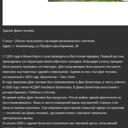
Здание Дома техники
Статус: Объект культурного наследия регионального значения
Адрес: г. Калининград, ул.Профессора Баранова, 30
С 1920 года в Кёнигсберге стала проводиться Восточная ярмарка. Первый раз она
проводилась на территории кёнигсебргского зоопарка. Благодаря успеху ярмарки
было решено проводить её ежегодно. Для нужд ярмарки было решено построить
комплекс выставочных зданий и павильонов. Одним из них стал Дом техники,
построенный к 1924 году. Архитектор – Ганс Хопп.
В годы фашизма Дом техники был переименован в Дом Шлагетера, в честь убитого
в 1928 году члена НСДАП Альберта Шлагетера. В Доме Шлагетера выступали с
речами Брюнинг, Гёббельс и Гитлер.
Во время войны Дом техники был разрушен. После войны здание фактически не
восстанавливалось. Лишь в части помещений вдоль внутренней стороны стен
были устроены магазины. Они окружали просторный открытый «двор» (в прошлом
— основной зал Дома техники), где разместились торговые павильоны
Центрального рынка.
В начале 2000-х здание было восстановлено как торговый центр, получивший