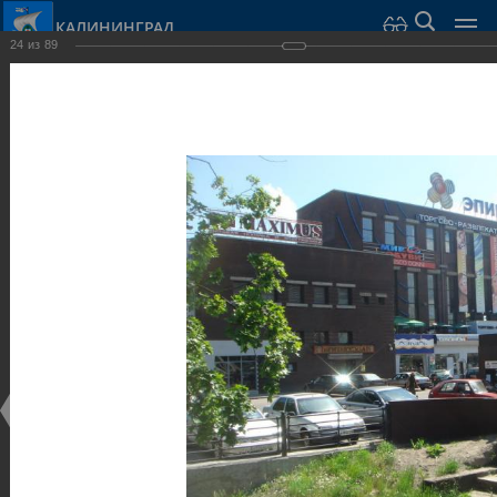
КАЛИНИНГРАД
24
из
89
Город Калининград
›
Город
›
Фотогалерея
›
Достопримечательности
›
Общественные здания и сооружения
Достопримечательности
Общественные здания и сооружения
25.02.2014