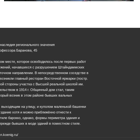
 наследия регионального значения
рофессора Баранова, 45
ом месте, которое освободилось после первых работ
ужений, начавшихся с разрушением Штайндаммских
сточном направлении. В непосредственном соседстве в
озникли главный ресторан Восточной ярмарки (постр.
атной стороны участка с Высшей реальной школой им.
тельством в 1914 г. Общинный дом стал, таким
торый возник в этом районе бывших вальных
выходящим на улицу, и куполом маленькой башенки
 здание хотя и можно приближённо отнести к
тиле барокко, однако, формы периметра здания и
прежде бывших в моде зданий в поместном стиле.
n.koenig.ru/