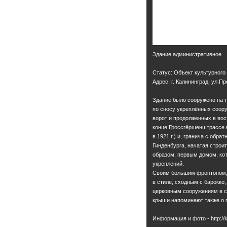
Здание административное
Статус: Объект культурного
Адрес: г. Калининград, ул.П
Здание было сооружено на т
по сносу укреплённых соор
ворот и продолженных в во
конце Гроссгёршенштрассе в
в 1921 г.) и, гранича с обр
Гинденбурга, начатая строи
образом, первым домом, ко
укреплений.
Своим большим фронтоном, 
в стиле, сходным с барокко,
церковным сооружениям в с
крыши напоминают также о 
Информация и фото - http://k