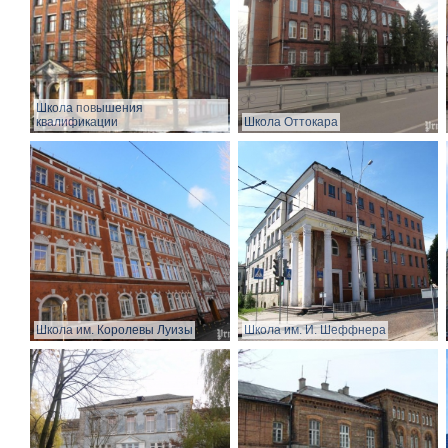
Школа повышения
квалификации
Школа Оттокара
Школа им. Королевы Луизы
Школа им. И. Шеффнера