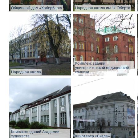
Общинный дом «Хаберберг»
Народная школа им. Ф. Эберта
Комплекс зданий
университетской медицинской
Народная школа
клиники
Комплекс зданий Академии
художеств
Кинотеатр «Скала»