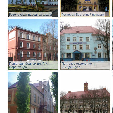
Розенауская народная школа
Ресторан Восточной ярмарки
Приют для бедных им. Р.Ф.
Почтовое отделение
Фаренхайда
«Гинденбург»