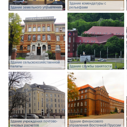
Здание комендатуры с
Здание земельного управления
рельефами
Здание сельскохозяйственной
палаты
Здание службы занятости
Здание учреждения почтово-
Здание финансового
чековых расчетов
управления Восточной Пруссии