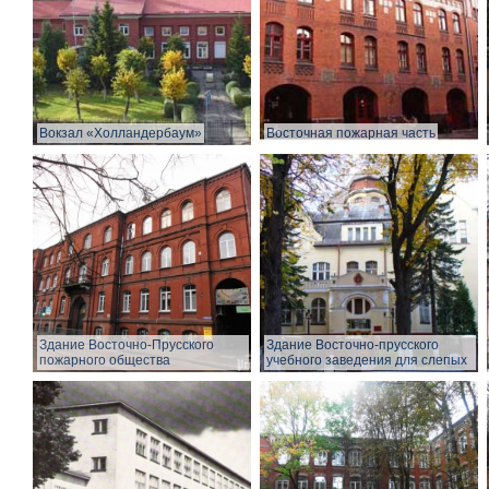
Вокзал «Холландербаум»
Восточная пожарная часть
Здание Восточно-Прусского
Здание Восточно-прусского
пожарного общества
учебного заведения для слепых