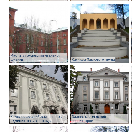
Институт экспериментальной
физики
Каскады Замкового пруда
Комплекс зданий земельного и
Здание королевской
административного суда
консистории