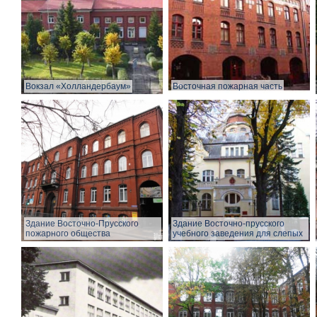
Вокзал «Холландербаум»
Восточная пожарная часть
Здание Восточно-Прусского
Здание Восточно-прусского
пожарного общества
учебного заведения для слепых