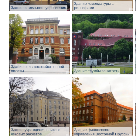
Здание комендатуры с
Здание земельного управления
рельефами
Здание сельскохозяйственной
палаты
Здание службы занятости
Здание учреждения почтово-
Здание финансового
чековых расчетов
управления Восточной Пруссии