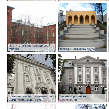
Институт экспериментальной
физики
Каскады Замкового пруда
Комплекс зданий земельного и
Здание королевской
административного суда
консистории