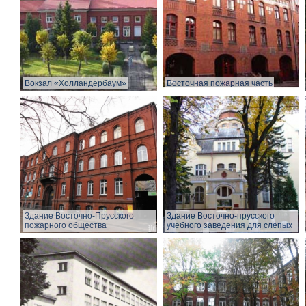
Вокзал «Холландербаум»
Восточная пожарная часть
Здание Восточно-Прусского
Здание Восточно-прусского
пожарного общества
учебного заведения для слепых