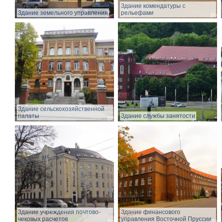
Здание комендатуры с
Здание земельного управления
рельефами
Здание сельскохозяйственной
палаты
Здание службы занятости
Здание учреждения почтово-
Здание финансового
чековых расчетов
управления Восточной Пруссии