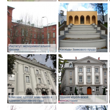
Институт экспериментальной
физики
Каскады Замкового пруда
Комплекс зданий земельного и
Здание королевской
административного суда
консистории