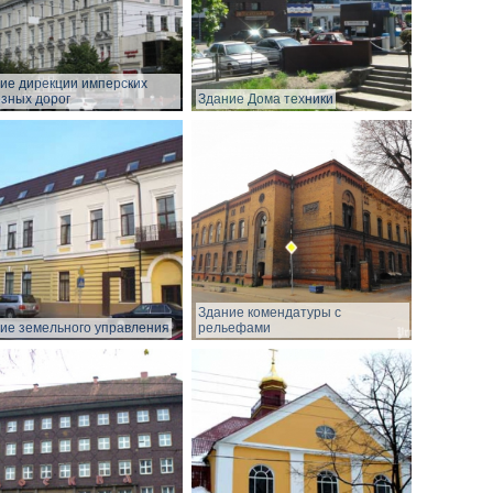
ие дирекции имперских
зных дорог
Здание Дома техники
Здание комендатуры с
ие земельного управления
рельефами