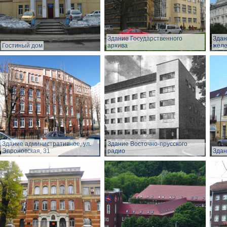
Здание Государственного
Здан
Гостиный дом
архива
желе
Здание административное, ул.
Здание Восточно-прусского
Эпроновская, 31
радио
Здан