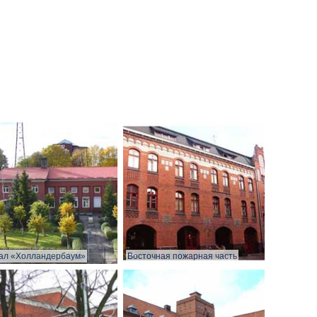
ал «Холландербаум»
Восточная пожарная часть