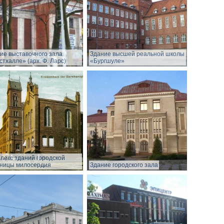
ие выставочного зала
Здание высшей реальной школы
стхалле» (арх. Ф. Ларс)
«Бургшуле»
лекс зданий городской
ницы милосердия
Здание городского зала