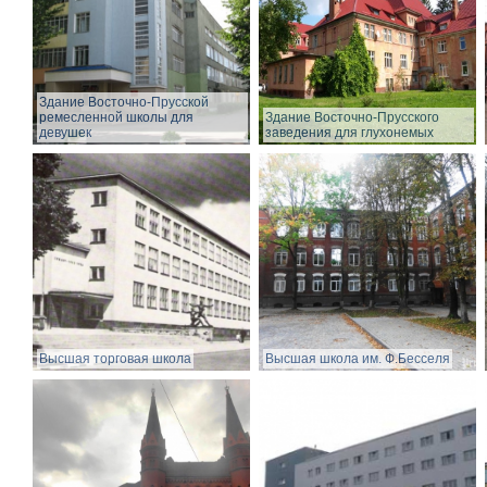
Здание Восточно-Прусской
ремесленной школы для
Здание Восточно-Прусского
девушек
заведения для глухонемых
Высшая торговая школа
Высшая школа им. Ф.Бесселя