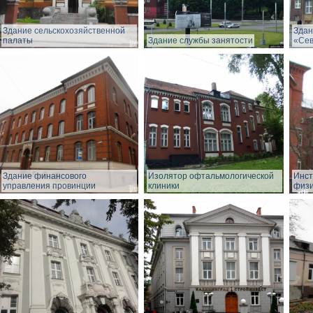
Здание сельскохозяйственной
Здан
палаты
Здание службы занятости
«Сев
Здание финансового
Изолятор офтальмологической
Инст
управления провинции
клиники
физи