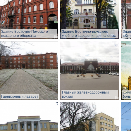
Здание Восточно-Прусского
Здание Восточно-прусского
Здан
пожарного общества
учебного заведения для слепых
«Кун
Главный железнодорожный
Комп
Гарнизонный лазарет
вокзал
боль