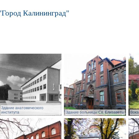
"Город Калининград"
Здание анатомического
института
Здание больницы Св. Елизаветы
Вокз