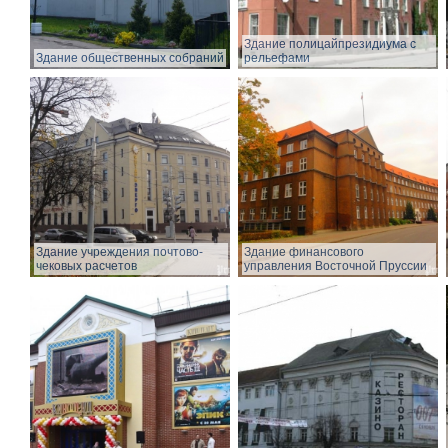
Здание полицайпрезидиума с
Здание общественных собраний
рельефами
Здание учреждения почтово-
Здание финансового
чековых расчетов
управления Восточной Пруссии