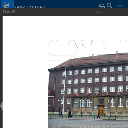
КАЛИНИНГРАД
35
из
89
Город Калининград
›
Город
›
Фотогалерея
›
Достопримечательности
›
Общественные здания и сооружения
Достопримечательности
Общественные здания и сооружения
25.02.2014