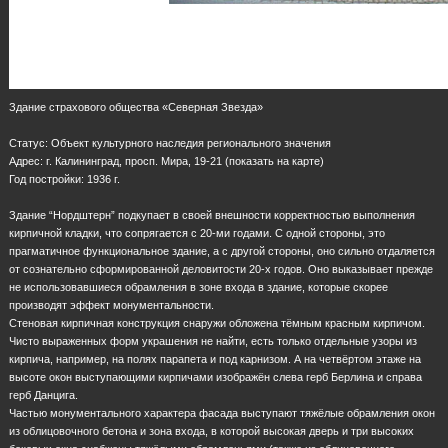
Здание страхового общества «Северная Звезда»
Статус: Объект культурного наследия регионального значения
Адрес: г. Калининград, просп. Мира, 19-21 (показать на карте)
Год постройки: 1936 г.
Здание “Нордштерн” подкупает в своей внешности корректностью выполнения
кирпичной кладки, что сопрягается с 20-ми годами. С одной стороны, это
прагматичное функциональное здание, а с другой стороны, оно сильно отдаляется
от сознательно сформированной деловитости 20-х годов. Оно выказывает прежде
не использовавшиеся обрамления в зоне входа в здание, которые скорее
производят эффект монументальности.
Стеновая кирпичная конструкция снаружи обложена тёмным красным кирпичом.
Чисто выраженных форм украшения не найти, есть только отдельные узоры из
кирпича, например, на полях парапета и под карнизом. А на четвёртом этаже на
высоте окон выступающими кирпичами изображён слева герб Берлина и справа
герб Данцига.
Частью монументального характера фасада выступают тяжёлые обрамления окон
из облицовочного бетона и зона входа, в которой высокая дверь и три высоких