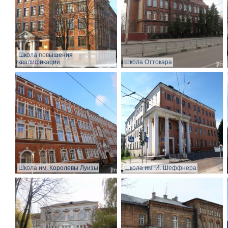
Школа повышения
квалификации
Школа Оттокара
Школа им. Королевы Луизы
Школа им. И. Шеффнера