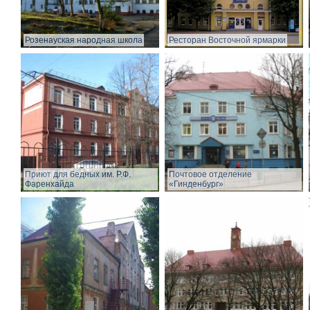
Розенауская народная школа
Ресторан Восточной ярмарки
Приют для бедных им. Р.Ф.
Почтовое отделение
Фаренхайда
«Гинденбург»