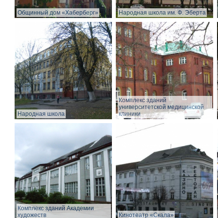
Общинный дом «Хаберберг»
Народная школа им. Ф. Эберта
Комплекс зданий
университетской медицинской
Народная школа
клиники
Комплекс зданий Академии
художеств
Кинотеатр «Скала»