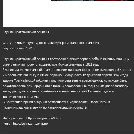
Здание Трагхаймской общины
Статус: Объект культурного наследия регионального значения
Год постройки: 1911 г.
Здание Трагхаймской общины построено в Кёнигсберге в районе бывших вальных
укреплений по проекту архитектора Фрица Блейера в 1911 году.
Здание имело чердачный этаж с широким плоским фронтоном над средней частью
и маленькую башенку в стиле барокко. В ходе боевых действий апреля 1945 года
здание Трагхаймской общины получило серьезные повреждения, но вскоре было
восстановлено без чердачного этажа. В послевоенные годы в нем располагалась
кафедра судового энергоснабжения и теплоэнергетики Калининградского
технического института.
В настоящее время в здании размещается Управление Смоленской и
Калининградской епархии по Калининградской области.
Информация – http://www.prussia39.ru/
Фото - http://kenig.amazonit.ru/