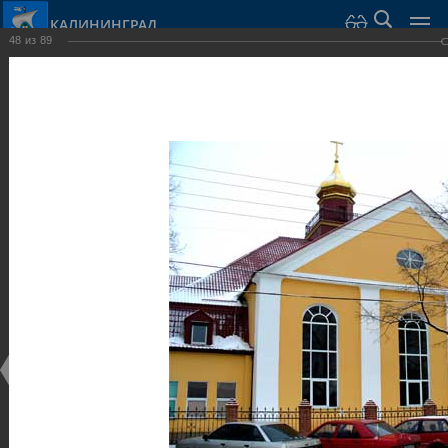
КАЛИНИНГРАД
48
из
89
Город Калининград
›
Город
›
Фотогалерея
›
Достопримечательности
›
Общественные здания и сооружения
Достопримечательности
Общественные здания и сооружения
25.02.2014