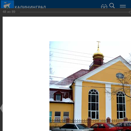
КАЛИНИНГРАД
48
из
89
Город Калининград
›
Город
›
Фотогалерея
›
Достопримечательности
›
Общественные здания и сооружения
Достопримечательности
Общественные здания и сооружения
25.02.2014