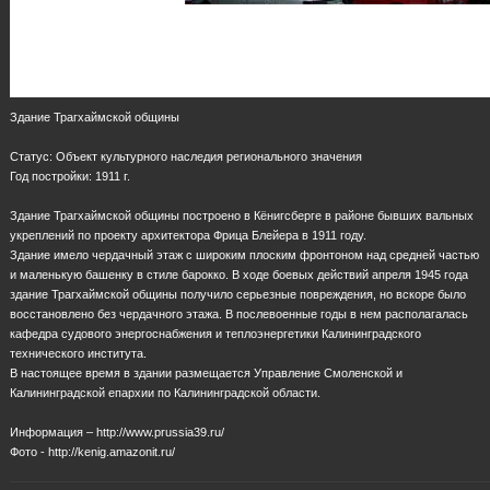
Здание Трагхаймской общины
Статус: Объект культурного наследия регионального значения
Год постройки: 1911 г.
Здание Трагхаймской общины построено в Кёнигсберге в районе бывших вальных
укреплений по проекту архитектора Фрица Блейера в 1911 году.
Здание имело чердачный этаж с широким плоским фронтоном над средней частью
и маленькую башенку в стиле барокко. В ходе боевых действий апреля 1945 года
здание Трагхаймской общины получило серьезные повреждения, но вскоре было
восстановлено без чердачного этажа. В послевоенные годы в нем располагалась
кафедра судового энергоснабжения и теплоэнергетики Калининградского
технического института.
В настоящее время в здании размещается Управление Смоленской и
Калининградской епархии по Калининградской области.
Информация – http://www.prussia39.ru/
Фото - http://kenig.amazonit.ru/