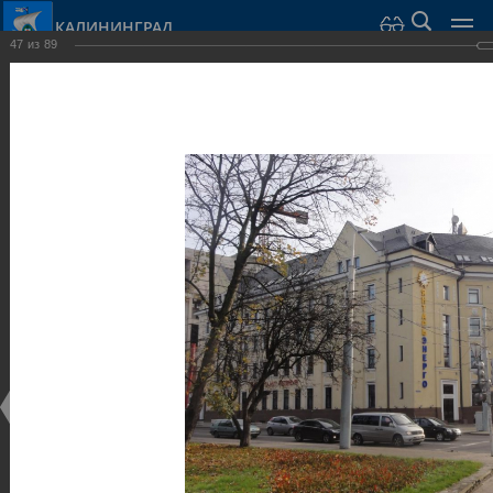
КАЛИНИНГРАД
47
из
89
Город Калининград
›
Город
›
Фотогалерея
›
Достопримечательности
›
Общественные здания и сооружения
Достопримечательности
Общественные здания и сооружения
25.02.2014