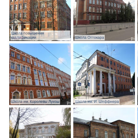
Школа повышения
квалификации
Школа Оттокара
Школа им. Королевы Луизы
Школа им. И. Шеффнера