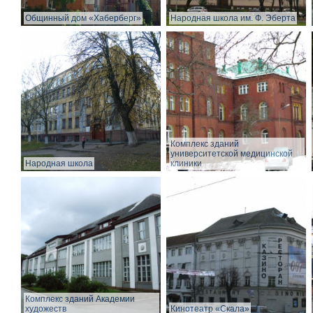
Общинный дом «Хаберберг»
Народная школа им. Ф. Эберта
Комплекс зданий
университетской медицинской
Народная школа
клиники
Комплекс зданий Академии
художеств
Кинотеатр «Скала»