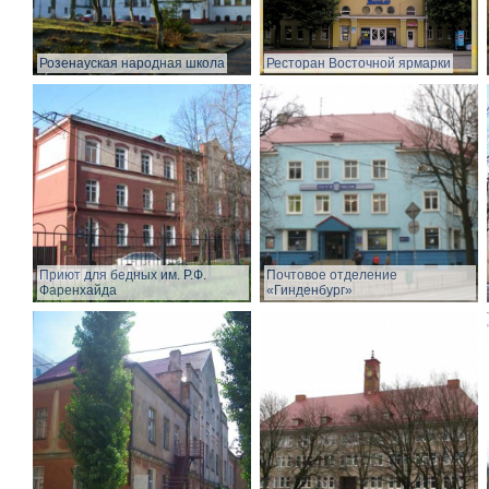
Розенауская народная школа
Ресторан Восточной ярмарки
Приют для бедных им. Р.Ф.
Почтовое отделение
Фаренхайда
«Гинденбург»