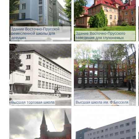
Здание Восточно-Прусской
ремесленной школы для
Здание Восточно-Прусского
девушек
заведения для глухонемых
Высшая торговая школа
Высшая школа им. Ф.Бесселя