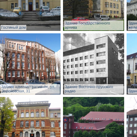
Здание Государственного
Здан
Гостиный дом
архива
желе
Здание административное, ул.
Здание Восточно-прусского
Эпроновская, 31
радио
Здан