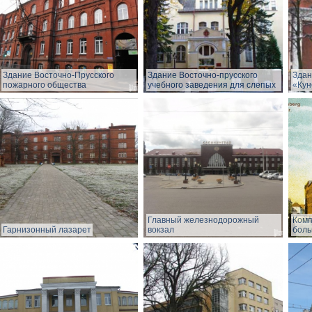
Здание Восточно-Прусского
Здание Восточно-прусского
Здан
пожарного общества
учебного заведения для слепых
«Кун
Главный железнодорожный
Комп
Гарнизонный лазарет
вокзал
боль