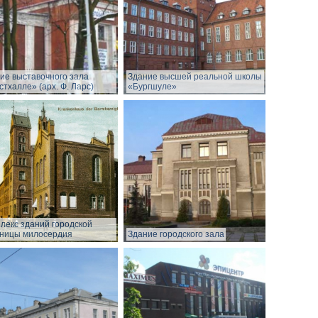
ие выставочного зала
Здание высшей реальной школы
стхалле» (арх. Ф. Ларс)
«Бургшуле»
лекс зданий городской
ницы милосердия
Здание городского зала