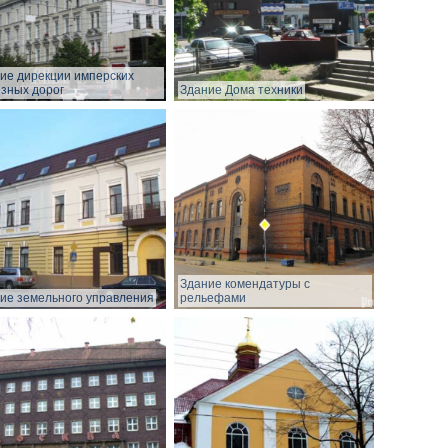
ие дирекции имперских
зных дорог
Здание Дома техники
Здание комендатуры с
ие земельного управления
рельефами