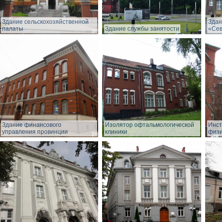
Здание сельскохозяйственной
Здан
палаты
Здание службы занятости
«Сев
Здание финансового
Изолятор офтальмологической
Инст
управления провинции
клиники
физи