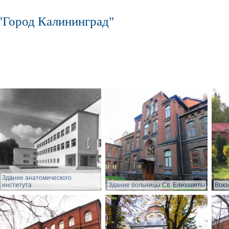
"Город Калининград"
Здание анатомического
института
Здание больницы Св. Елизаветы
Вокз