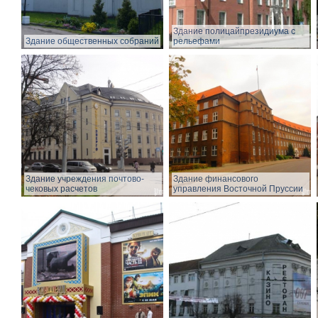
Здание полицайпрезидиума с
Здание общественных собраний
рельефами
Здание учреждения почтово-
Здание финансового
чековых расчетов
управления Восточной Пруссии