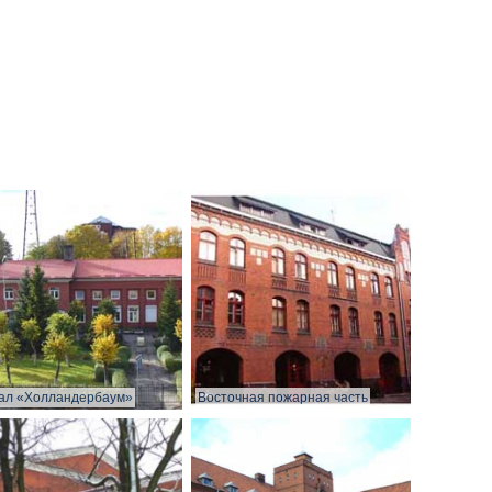
ал «Холландербаум»
Восточная пожарная часть