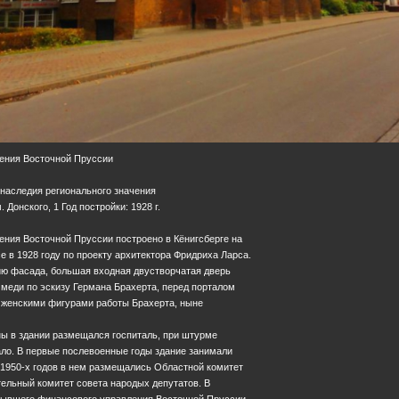
ения Восточной Пруссии
 наследия регионального значения
. Донского, 1 Год постройки: 1928 г.
ения Восточной Пруссии построено в Кёнигсберге на
 в 1928 году по проекту архитектора Фридриха Ларса.
ию фасада, большая входная двустворчатая дверь
меди по эскизу Германа Брахерта, перед порталом
с женскими фигурами работы Брахерта, ныне
ны в здании размещался госпиталь, при штурме
ало. В первые послевоенные годы здание занимали
 1950-х годов в нем размещались Областной комитет
ельный комитет совета народых депутатов. В
бывшего финансового управления Восточной Пруссии