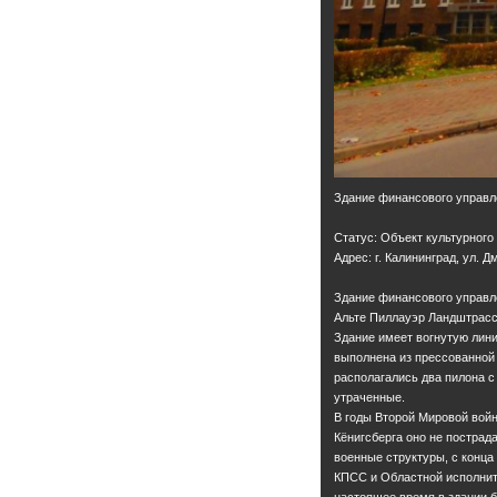
Здание финансового управл
Статус: Объект культурного
Адрес: г. Калининград, ул. Дм
Здание финансового управл
Альте Пиллауэр Ландштрассе
Здание имеет вогнутую лин
выполнена из прессованной 
располагались два пилона 
утраченные.
В годы Второй Мировой вой
Кёнигсберга оно не пострад
военные структуры, с конца
КПСС и Областной исполнит
настоящее время в здании 