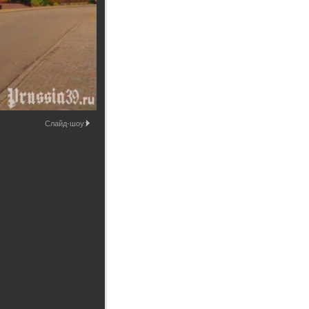
Промышленные здания и
сооружения
Мосты
Слайд-шоу: