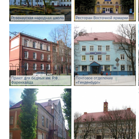
Розенауская народная школа
Ресторан Восточной ярмарки
Приют для бедных им. Р.Ф.
Почтовое отделение
Фаренхайда
«Гинденбург»