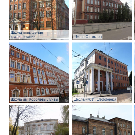
Школа повышения
квалификации
Школа Оттокара
Школа им. Королевы Луизы
Школа им. И. Шеффнера