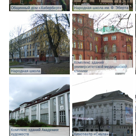
Общинный дом «Хаберберг»
Народная школа им. Ф. Эберта
Комплекс зданий
университетской медицинской
Народная школа
клиники
Комплекс зданий Академии
художеств
Кинотеатр «Скала»