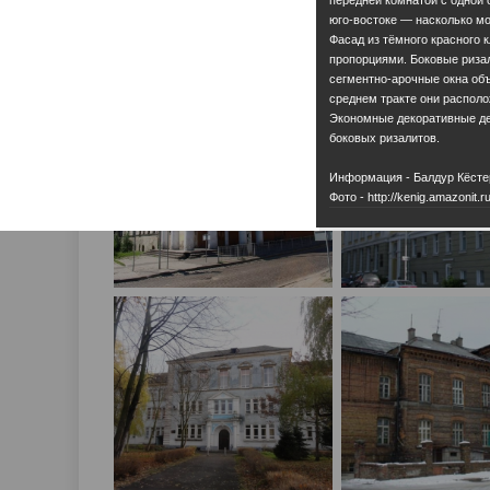
юго-востоке — насколько мо
Фасад из тёмного красного 
пропорциями. Боковые ризал
сегментно-арочные окна объ
среднем тракте они располо
Экономные декоративные де
боковых ризалитов.
Информация - Балдур Кёсте
Фото - http://kenig.amazonit.ru