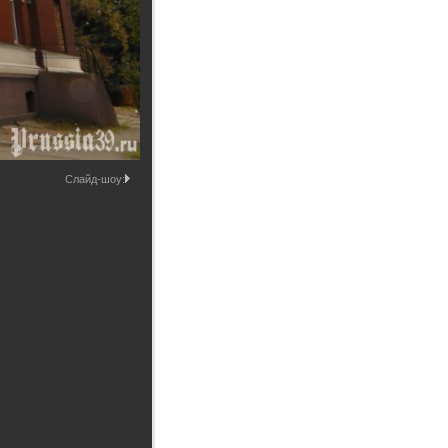
Промышленные здания и
сооружения
Мосты
Слайд-шоу: