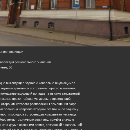
ения провинции
 наследия регионального значения
рунзе, 50
одно выглядящее здание с консольно выдающимся
 административной постройкой первого поколения.
 помещение входящий попадает в высоко заложенный
я сквозь презентабельную дверь, в проходящий
по сторонам которого расположены помещения бюро.
расположена напротив входной лестницы по заднему
ечности коридора устроена двухмаршевая лестница.
бюро имеют различную величину, причём вначале
инет с двумя оконными осями, связанный с небольшой
оконной осью. Несколько неудачно устроенный блок на