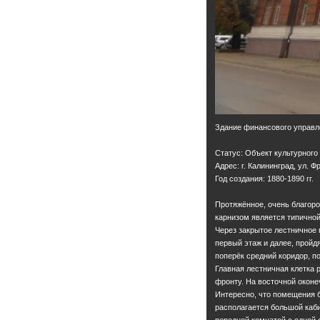
Здание финансового управл
Статус: Объект культурного
Адрес: г. Калининград, ул. Ф
Год создания: 1880-1890 гг.
Протяжённое, очень благор
карнизом является типичной
Через закрытое лестничное
первый этаж и далее, пройд
поперёк средний коридор, 
Главная лестничная клетка 
фронту. На восточной окон
Интересно, что помещения 
располагается большой каб
передней комнатой с одной 