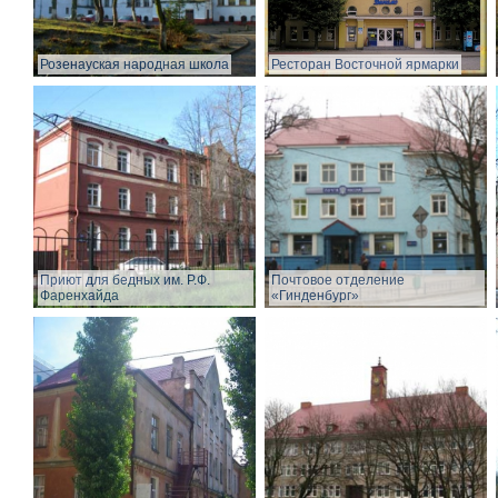
Розенауская народная школа
Ресторан Восточной ярмарки
Приют для бедных им. Р.Ф.
Почтовое отделение
Фаренхайда
«Гинденбург»