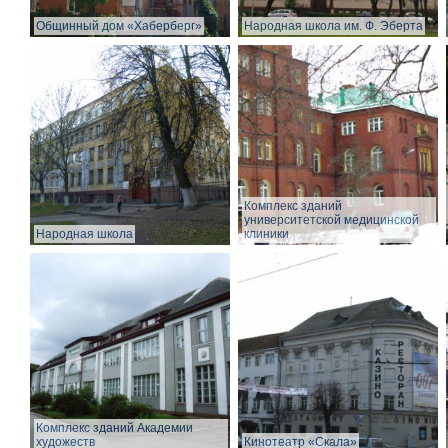
Общинный дом «Хаберберг»
Народная школа им. Ф. Эберта
Комплекс зданий
университетской медицинской
Народная школа
клиники
Комплекс зданий Академии
художеств
Кинотеатр «Скала»