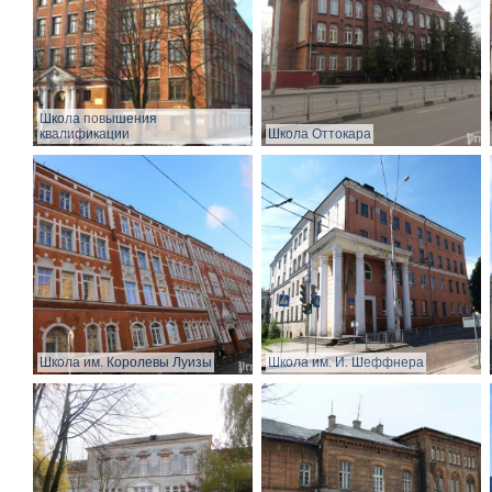
Школа повышения
квалификации
Школа Оттокара
Школа им. Королевы Луизы
Школа им. И. Шеффнера