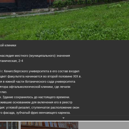
ой клиники
 наследия местного (муниципального) значения
отаническая, 2-4
г. Кенигсбергского университета в его состав входил
цвет факультета начинается во второй половине XIX в.
ия в южной части ботанического сада университета
ятора офтальмологической клиники, где лечили
глаз.
н. Здание сохранилось до настоящего времени.
ужившие основанием для включения его в реестр
дия: угловой ризалит, ступенчатое расположение окон
го фасада, зубчатый фриз венчающего карниза.