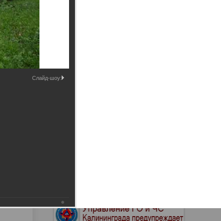
Промышленные здания и
сооружения
Мосты
Слайд-шоу: