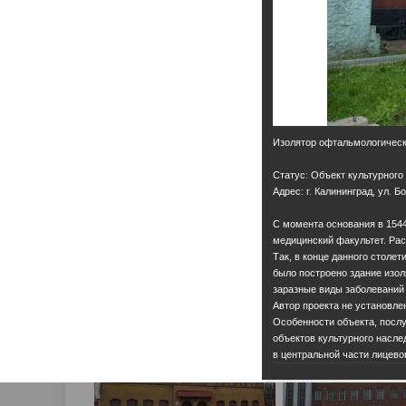
Изолятор офтальмологическ
Статус: Объект культурного
Адрес: г. Калининград, ул. Б
С момента основания в 1544 
медицинский факультет. Рас
Так, в конце данного столет
было построено здание изол
заразные виды заболеваний 
Автор проекта не установле
Особенности объекта, посл
объектов культурного насле
в центральной части лицево