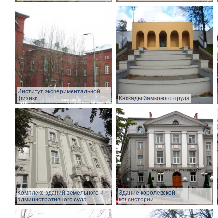
Институт экспериментальной
физики
Каскады Замкового пруда
Комплекс зданий земельного и
Здание королевской
административного суда
консистории