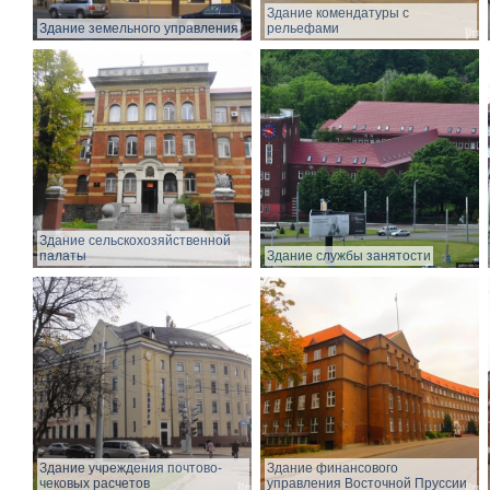
Здание комендатуры с
Здание земельного управления
рельефами
Здание сельскохозяйственной
палаты
Здание службы занятости
Здание учреждения почтово-
Здание финансового
чековых расчетов
управления Восточной Пруссии