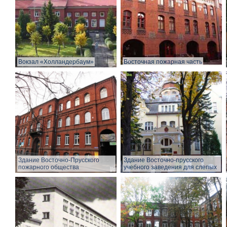
Вокзал «Холландербаум»
Восточная пожарная часть
Здание Восточно-Прусского
Здание Восточно-прусского
пожарного общества
учебного заведения для слепых