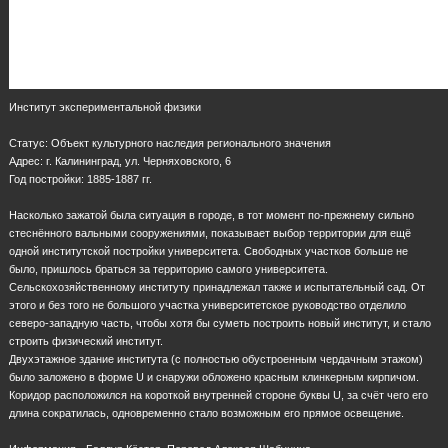
Институт экспериментальной физики
Статус: Объект культурного наследия регионального значения
Адрес: г. Калининград, ул. Черняховского, 6
Год постройки: 1885-1887 гг.
Насколько зажатой была ситуация в городе, в тот момент по-прежнему сильно
стеснённого вальными сооружениями, показывает выбор территории для ещё
одной институтской постройки университета. Свободных участков больше не
было, пришлось браться за территорию самого университета.
Сельскохозяйственному институту принадлежал также и испытательный сад. От
этого и без того не большого участка университетское руководство отделило
северо-западную часть, чтобы хотя бы суметь построить новый институт, и стало
строить физический институт.
Двухэтажное здание института (с полностью обустроенным чердачным этажом)
было заложено в форме U и снаружи обложено красным клинкерным кирпичом.
Коридор расположился на короткой внутренней стороне буквы U, за счёт чего его
длина сократилась, одновременно стало возможным его прямое освещение.