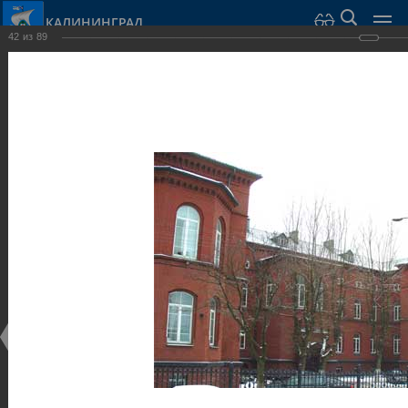
КАЛИНИНГРАД
42
из
89
Город Калининград
›
Город
›
Фотогалерея
›
Достопримечательности
›
Общественные здания и сооружения
Достопримечательности
Общественные здания и сооружения
25.02.2014