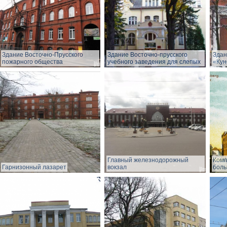
Здание Восточно-Прусского
Здание Восточно-прусского
Здан
пожарного общества
учебного заведения для слепых
«Кун
Главный железнодорожный
Комп
Гарнизонный лазарет
вокзал
боль