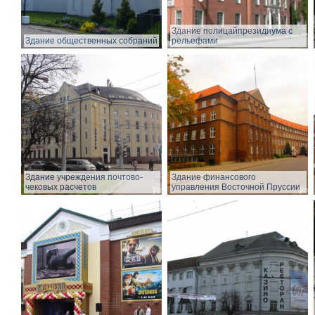
Здание полицайпрезидиума с
Здание общественных собраний
рельефами
Здание учреждения почтово-
Здание финансового
чековых расчетов
управления Восточной Пруссии