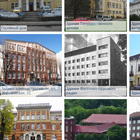
Здание Государственного
Здан
Гостиный дом
архива
желе
Здание административное, ул.
Здание Восточно-прусского
Эпроновская, 31
радио
Здан