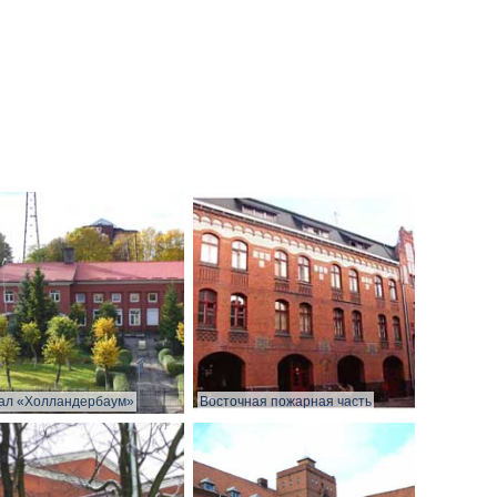
ал «Холландербаум»
Восточная пожарная часть