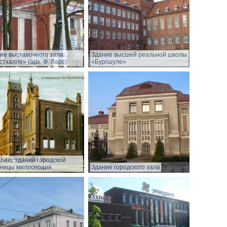
ие выставочного зала
Здание высшей реальной школы
стхалле» (арх. Ф. Ларс)
«Бургшуле»
лекс зданий городской
ницы милосердия
Здание городского зала