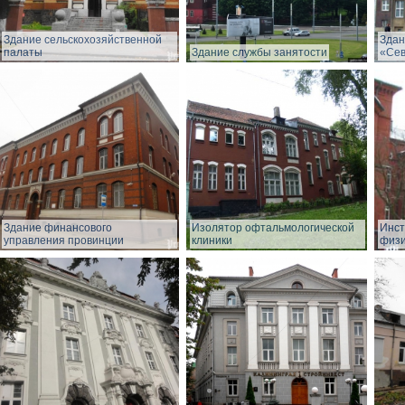
Здание сельскохозяйственной
Здан
палаты
Здание службы занятости
«Сев
Здание финансового
Изолятор офтальмологической
Инст
управления провинции
клиники
физи