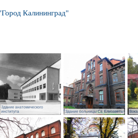
"Город Калининград"
Здание анатомического
института
Здание больницы Св. Елизаветы
Вокз