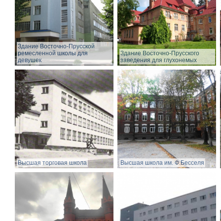
Здание Восточно-Прусской
ремесленной школы для
Здание Восточно-Прусского
девушек
заведения для глухонемых
Высшая торговая школа
Высшая школа им. Ф.Бесселя