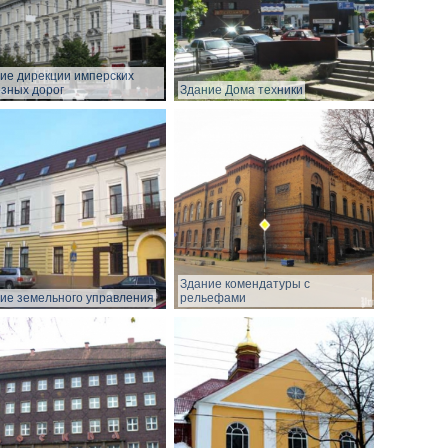
ие дирекции имперских
зных дорог
Здание Дома техники
Здание комендатуры с
ие земельного управления
рельефами