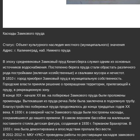
Каскады Замкового пруда
Статус: Объект культурного наследия местного (муниципального) значения
Адрес: г. Калининград, наб. Нижнего пруда
В эпоху средневековья Замковый пруд Кенигсберга служил одним из основных
источников водоснабжения. Постепенно берега пруда стали обрастать различного
рода постройками (включая хозяйственные) и свалками мусора и нечистот.
В 1810 г. город приобрел Замковый пруд в муниципальную собственность.
Городские власти приняли решение о превращении территории, прилегающей к
пруду, в рекреационную зону.
В конце XIX - начале XX вв. на побережье Замкового пруда были проложены
променады. Вытекавшая из пруда речка Лебе была заключена в подземную трубу.
Благоустройство побережья пруда продолжалось до конца тридцатых годов XX
века. К 1930 г. в северной части Замкового пруда были построены каскады,
сохранившиеся до нашего времени. В самом верхнем бассейне на маленьком
постаменте стояла детская фигура, созданная в 1930 г. Германом Брахертом. В
1933 г. она была демонтирована и впоследствии пропала без вести.
В 2011-2012 гг. МКУ «УКС» проведены работы по реставрации каскадов замкового