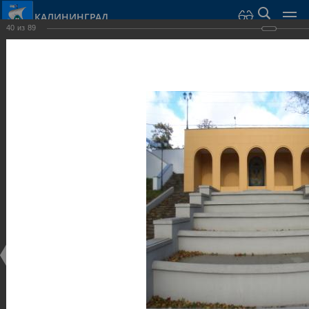
КАЛИНИНГРАД
40
из
89
Город Калининград
›
Город
›
Фотогалерея
›
Достопримечательности
›
Общественные здания и сооружения
Достопримечательности
Общественные здания и сооружения
25.02.2014