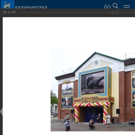
КАЛИНИНГРАД
39
из
89
Город Калининград
›
Город
›
Фотогалерея
›
Достопримечательности
›
Общественные здания и сооружения
Достопримечательности
Общественные здания и сооружения
25.02.2014