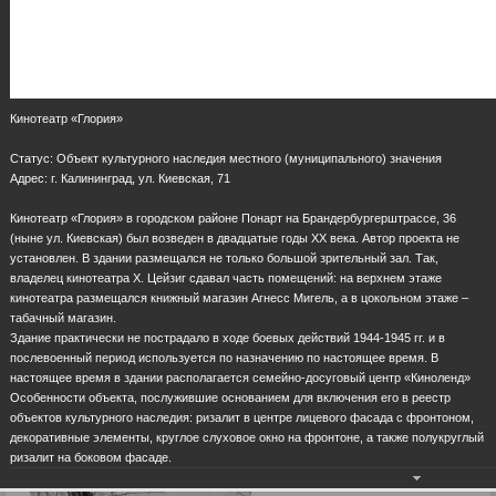
Кинотеатр «Глория»
Статус: Объект культурного наследия местного (муниципального) значения
Адрес: г. Калининград, ул. Киевская, 71
Кинотеатр «Глория» в городском районе Понарт на Брандербургерштрассе, 36
(ныне ул. Киевская) был возведен в двадцатые годы ХХ века. Автор проекта не
установлен. В здании размещался не только большой зрительный зал. Так,
владелец кинотеатра Х. Цейзиг сдавал часть помещений: на верхнем этаже
кинотеатра размещался книжный магазин Агнесс Мигель, а в цокольном этаже –
табачный магазин.
Здание практически не пострадало в ходе боевых действий 1944-1945 гг. и в
послевоенный период используется по назначению по настоящее время. В
настоящее время в здании располагается семейно-досуговый центр «Киноленд»
Особенности объекта, послужившие основанием для включения его в реестр
объектов культурного наследия: ризалит в центре лицевого фасада с фронтоном,
декоративные элементы, круглое слуховое окно на фронтоне, а также полукруглый
ризалит на боковом фасаде.