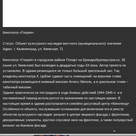
Кинотеатр «Глория»
Статус: Объект культурного наследия местного (муниципального) значения
Адрес: г. Калининград, ул. Киевская, 71
Кинотеатр «Глория» в городском районе Понарт на Брандербургерштрассе, 36
(ныне ул. Киевская) был возведен в двадцатые годы ХХ века. Автор проекта не
установлен. В здании размещался не только большой зрительный зал. Так,
владелец кинотеатра Х. Цейзиг сдавал часть помещений: на верхнем этаже
кинотеатра размещался книжный магазин Агнесс Мигель, а в цокольном этаже –
табачный магазин.
Здание практически не пострадало в ходе боевых действий 1944-1945 гг. и в
послевоенный период используется по назначению по настоящее время. В
настоящее время в здании располагается семейно-досуговый центр «Киноленд»
Особенности объекта, послужившие основанием для включения его в реестр
объектов культурного наследия: ризалит в центре лицевого фасада с фронтоном,
декоративные элементы, круглое слуховое окно на фронтоне, а также полукруглый
ризалит на боковом фасаде.