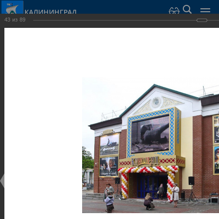
КАЛИНИНГРАД
43
из
89
Город Калининград
›
Город
›
Фотогалерея
›
Достопримечательности
›
Общественные здания и сооружения
Достопримечательности
Общественные здания и сооружения
25.02.2014