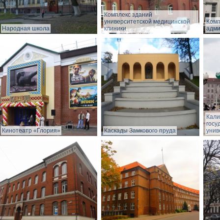
Комплекс зданий
университетской медицинской
Комп
Народная школа
клиники
адми
Кали
госу
Кинотеатр «Глория»
Каскады Замкового пруда
унив