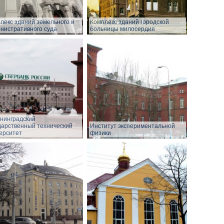
лекс зданий земельного и
Комплекс зданий городской
нистративного суда
больницы милосердия
нинградский
дарственный технический
Институт экспериментальной
ерситет
физики