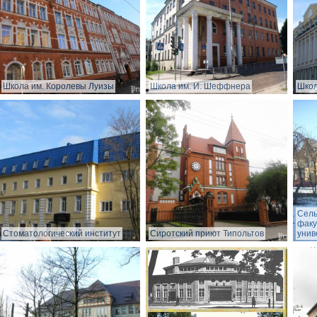
Школа им. Королевы Луизы
Школа им. И. Шеффнера
Школ
Сель
факу
Стоматологический институт
Сиротский приют Типольтов
унив