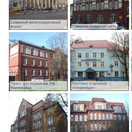
Северный железнодорожный
вокзал
Северная пожарная часть
Приют для бедных им. Р.Ф.
Почтовое отделение
Фаренхайда
«Гинденбург»