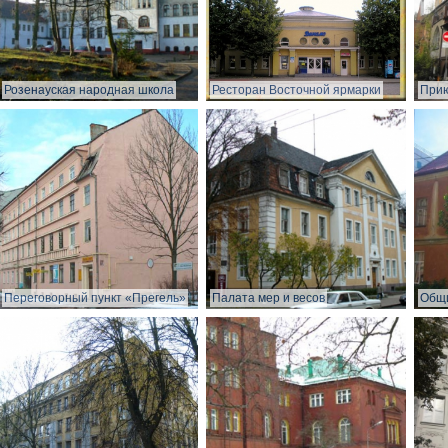
Розенауская народная школа
Ресторан Восточной ярмарки
Прию
Переговорный пункт «Прегель»
Палата мер и весов
Общи