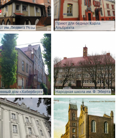
Приют для бедных Карла
т им. Людвига Резы
Альбрехта
нный дом «Хаберберг»
Народная школа им. Ф. Эберта