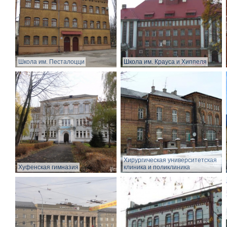
Школа им. Песталоцци
Школа им. Крауса и Хиппеля
Хирургическая университетская
Хуфенская гимназия
клиника и поликлиника