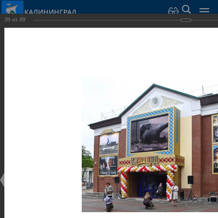
КАЛИНИНГРАД
39
из
89
Город Калининград
›
Город
›
Фотогалерея
›
Достопримечательности
›
Общественные здания и сооружения
Достопримечательности
Общественные здания и сооружения
25.02.2014