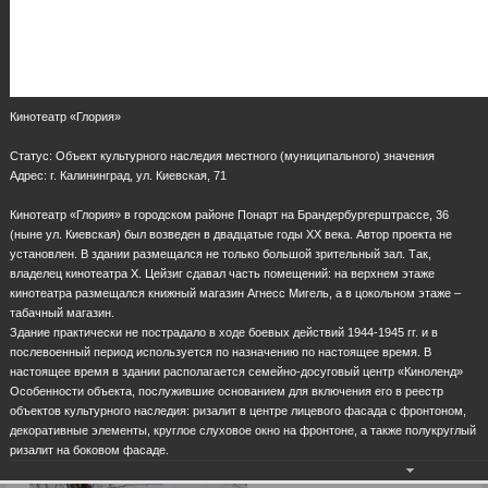
Кинотеатр «Глория»
Статус: Объект культурного наследия местного (муниципального) значения
Адрес: г. Калининград, ул. Киевская, 71
Кинотеатр «Глория» в городском районе Понарт на Брандербургерштрассе, 36
(ныне ул. Киевская) был возведен в двадцатые годы ХХ века. Автор проекта не
установлен. В здании размещался не только большой зрительный зал. Так,
владелец кинотеатра Х. Цейзиг сдавал часть помещений: на верхнем этаже
кинотеатра размещался книжный магазин Агнесс Мигель, а в цокольном этаже –
табачный магазин.
Здание практически не пострадало в ходе боевых действий 1944-1945 гг. и в
послевоенный период используется по назначению по настоящее время. В
настоящее время в здании располагается семейно-досуговый центр «Киноленд»
Особенности объекта, послужившие основанием для включения его в реестр
объектов культурного наследия: ризалит в центре лицевого фасада с фронтоном,
декоративные элементы, круглое слуховое окно на фронтоне, а также полукруглый
ризалит на боковом фасаде.