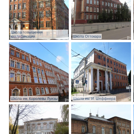
Школа повышения
квалификации
Школа Оттокара
Школа им. Королевы Луизы
Школа им. И. Шеффнера