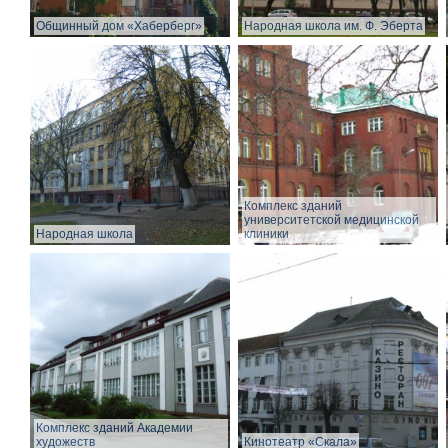
Общинный дом «Хаберберг»
Народная школа им. Ф. Эберта
Комплекс зданий
университетской медицинской
Народная школа
клиники
Комплекс зданий Академии
художеств
Кинотеатр «Скала»