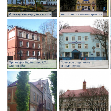
Розенауская народная школа
Ресторан Восточной ярмарки
Приют для бедных им. Р.Ф.
Почтовое отделение
Фаренхайда
«Гинденбург»