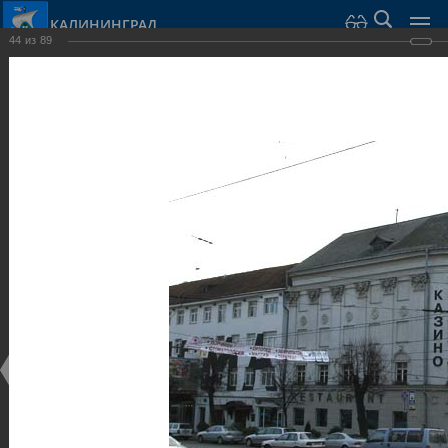
КАЛИНИНГРАД
44
из
89
Город Калининград
›
Город
›
Фотогалерея
›
Достопримечательности
›
Общественные здания и сооружения
Достопримечательности
Общественные здания и сооружения
25.02.2014