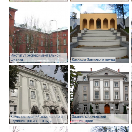
Институт экспериментальной
физики
Каскады Замкового пруда
Комплекс зданий земельного и
Здание королевской
административного суда
консистории