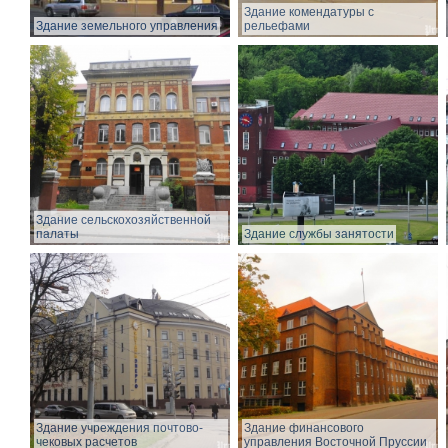
Здание комендатуры с
Здание земельного управления
рельефами
Здание сельскохозяйственной
палаты
Здание службы занятости
Здание учреждения почтово-
Здание финансового
чековых расчетов
управления Восточной Пруссии