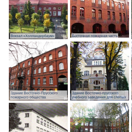
Вокзал «Холландербаум»
Восточная пожарная часть
Здание Восточно-Прусского
Здание Восточно-прусского
пожарного общества
учебного заведения для слепых