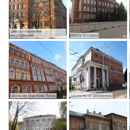
Школа повышения
квалификации
Школа Оттокара
Школа им. Королевы Луизы
Школа им. И. Шеффнера