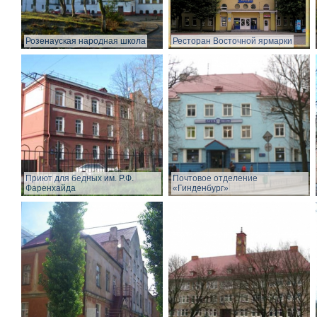
Розенауская народная школа
Ресторан Восточной ярмарки
Приют для бедных им. Р.Ф.
Почтовое отделение
Фаренхайда
«Гинденбург»