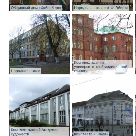
Общинный дом «Хаберберг»
Народная школа им. Ф. Эберта
Комплекс зданий
университетской медицинской
Народная школа
клиники
Комплекс зданий Академии
художеств
Кинотеатр «Скала»